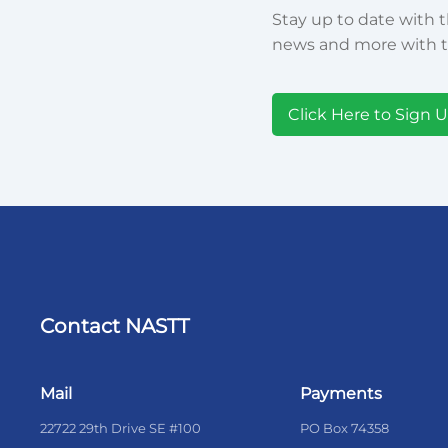
Stay up to date with t
news and more with t
Click Here to Sign 
Contact NASTT
Mail
Payments
22722 29th Drive SE #100
PO Box 74358