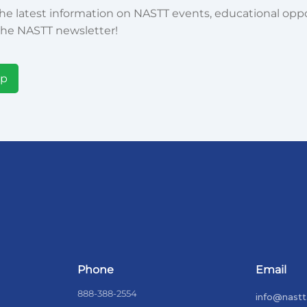
he latest information on NASTT events, educational oppor
he NASTT newsletter!
Up
Phone
Email
888-388-2554
info@nastt